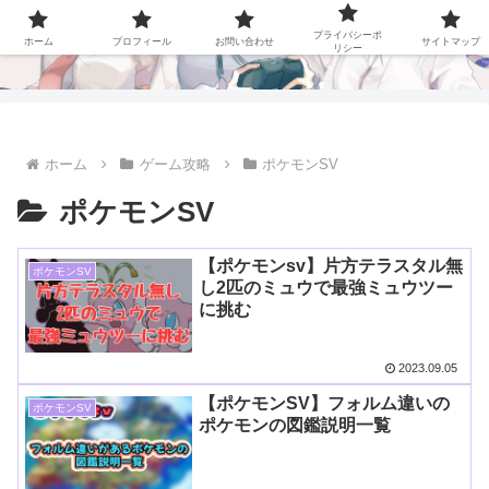
ステラch
プライバシーポ
ホーム
プロフィール
お問い合わせ
サイトマップ
リシー
ホーム
ゲーム攻略
ポケモンSV
ポケモンSV
【ポケモンsv】片方テラスタル無
ポケモンSV
し2匹のミュウで最強ミュウツー
に挑む
2023.09.05
【ポケモンSV】フォルム違いの
ポケモンSV
ポケモンの図鑑説明一覧