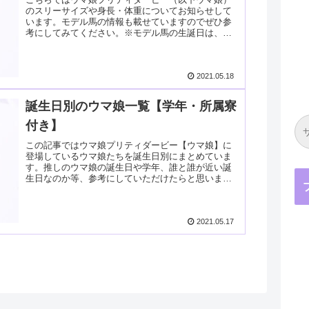
のスリーサイズや身長・体重についてお知らせして
います。モデル馬の情報も載せていますのでぜひ参
考にしてみてください。※モデル馬の生誕日は、も
ちろんウマ娘の誕生日と完全一致です！ウマ娘の誕
生日や学年...
2021.05.18
誕生日別のウマ娘一覧【学年・所属寮
付き】
この記事ではウマ娘プリティダービー【ウマ娘】に
登場しているウマ娘たちを誕生日別にまとめていま
す。推しのウマ娘の誕生日や学年、誰と誰が近い誕
生日なのか等、参考にしていただけたらと思いま
す。（詳細な学年はアプリ版のウマ娘たちの会話か
ら推測で出し...
2021.05.17