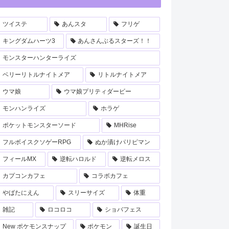
ツイステ
あんスタ
フリゲ
キングダムハーツ3
あんさんぶるスターズ！！
モンスターハンターライズ
ベリーリトルナイトメア
リトルナイトメア
ウマ娘
ウマ娘プリティダービー
モンハンライズ
ホラゲ
ポケットモンスターソード
MHRise
フルボイスクソゲーRPG
ぬか漬けパリピマン
フィールMX
逆転ハロルド
逆転メロス
カプコンカフェ
コラボカフェ
やばたにえん
スリーサイズ
体重
雑記
ロコロコ
ショバフェス
New ポケモンスナップ
ポケモン
誕生日