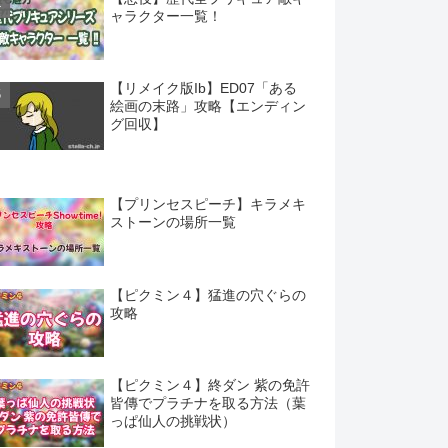
ャラクター一覧！
【リメイク版Ib】ED07「ある
絵画の末路」攻略【エンディン
グ回収】
【プリンセスピーチ】キラメキ
ストーンの場所一覧
【ピクミン４】猛進の穴ぐらの
攻略
【ピクミン４】終ダン 紫の免許
皆傳でプラチナを取る方法（葉
っぱ仙人の挑戦状）