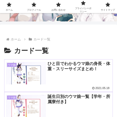
ステラch
プライバシーポ
ホーム
プロフィール
お問い合わせ
サイトマップ
リシー
ホーム
カード一覧
カード一覧
ひと目でわかるウマ娘の身長・体
ウマ娘
重・スリーサイズまとめ！
2021.05.18
誕生日別のウマ娘一覧【学年・所
ウマ娘
属寮付き】