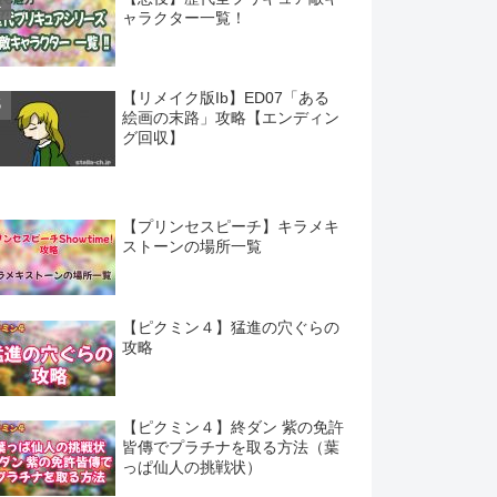
ャラクター一覧！
【リメイク版Ib】ED07「ある
絵画の末路」攻略【エンディン
グ回収】
【プリンセスピーチ】キラメキ
ストーンの場所一覧
【ピクミン４】猛進の穴ぐらの
攻略
【ピクミン４】終ダン 紫の免許
皆傳でプラチナを取る方法（葉
っぱ仙人の挑戦状）