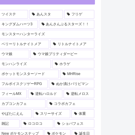
ツイステ
あんスタ
フリゲ
キングダムハーツ3
あんさんぶるスターズ！！
モンスターハンターライズ
ベリーリトルナイトメア
リトルナイトメア
ウマ娘
ウマ娘プリティダービー
モンハンライズ
ホラゲ
ポケットモンスターソード
MHRise
フルボイスクソゲーRPG
ぬか漬けパリピマン
フィールMX
逆転ハロルド
逆転メロス
カプコンカフェ
コラボカフェ
やばたにえん
スリーサイズ
体重
雑記
ロコロコ
ショバフェス
New ポケモンスナップ
ポケモン
誕生日