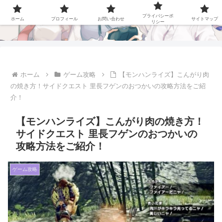
ステラch
プライバシーポ
ホーム
プロフィール
お問い合わせ
サイトマップ
リシー
ホーム
ゲーム攻略
【モンハンライズ】こんがり肉
の焼き方！サイドクエスト 里長フゲンのおつかいの攻略方法をご紹
介！
【モンハンライズ】こんがり肉の焼き方！
サイドクエスト 里長フゲンのおつかいの
攻略方法をご紹介！
ゲーム攻略