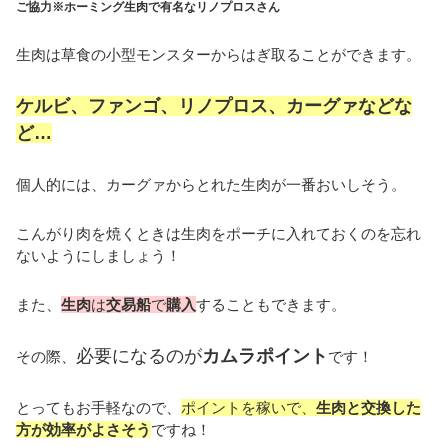
ご協力※ホーミング生肉で有名なリノプロスさん
生肉は草食の小型モンスターからはぎ取ることができます。
ケルビ、ファンゴ、リノプロス、カーグァなどな
ど…
個人的には、カーグァからとれた生肉が一番おいしそう。
こんがり肉を焼くときは生肉をポーチに入れておくのを忘れ
ないようにしましょう！
また、
生肉
は
交易船
で
購入
することもできます。
必要になるのが
カムラポイント
その際、
です！
とってもお手軽なので、
ポイントを稼いで、
生肉と交換した
方が効率がよさそう
ですね！